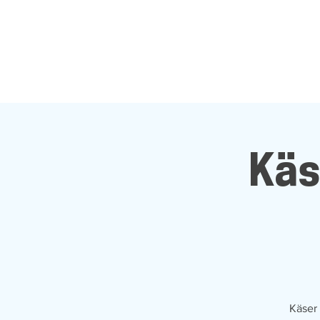
Käs
Käser