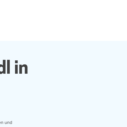
l in
en und