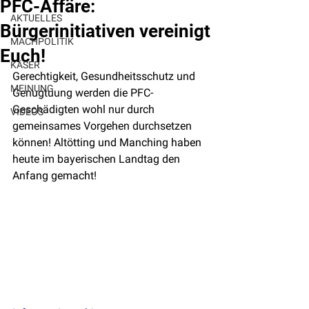
PFC-Affäre:
AKTUELLES
Bürgerinitiativen vereinigt
MACHPOLITIK
Euch!
KÄSER
Gerechtigkeit, Gesundheitsschutz und 
MEINUNG
Genugtuung werden die PFC-
Geschädigten wohl nur durch 
VIDEOS
gemeinsames Vorgehen durchsetzen 
können! Altötting und Manching haben 
heute im bayerischen Landtag den 
Anfang gemacht! 